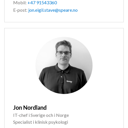
Mobil:
+47 91543360
E-post:
jon.eigil.stave@speare.no
Jon Nordland
IT-chef i Sverige och i Norge
Specialist i klinisk psykologi