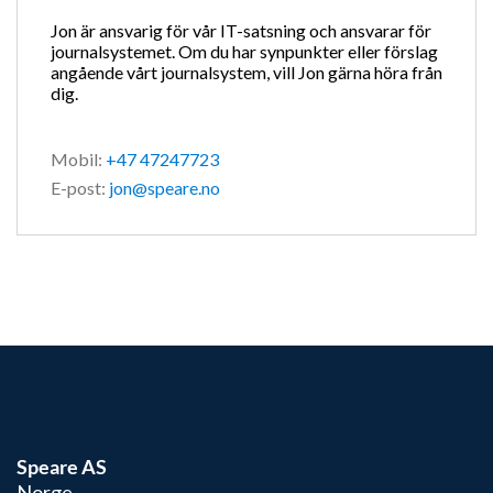
Jon är ansvarig för vår IT-satsning och ansvarar för
journalsystemet. Om du har synpunkter eller förslag
angående vårt journalsystem, vill Jon gärna höra från
dig.
Mobil:
+47 47247723
E-post:
jon@speare.no
Speare AS
Norge